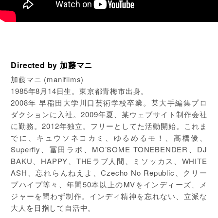
Directed by 加藤マニ
加藤マニ (manifilms)
1985年8月14日生。東京都青梅市出身。
2008年 早稲田大学川口芸術学校卒業。某大手編集プロ
ダクションに入社。2009年夏、某ウェブサイト制作会社
に勤務。2012年独立。フリーとしてた活動開始。これま
でに、キュウソネコカミ、ゆるめるモ！、高橋優、
Superfly、冨田ラボ、MO’SOME TONEBENDER、DJ
BAKU、HAPPY、THEラブ人間、ミソッカス、WHITE
ASH、忘れらんねえよ、Czecho No Republic、クリー
プハイプ等々、年間50本以上のMVをインディーズ、メ
ジャーを問わず制作。インディ精神を忘れない、立派な
大人を目指して自活中。