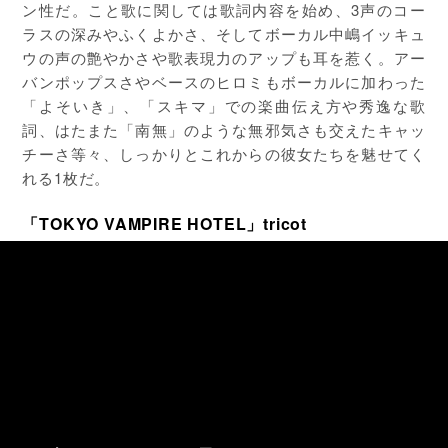
ン性だ。こと歌に関しては歌詞内容を始め、3声のコー
ラスの深みやふくよかさ、そしてボーカル中嶋イッキュ
ウの声の艶やかさや歌表現力のアップも耳を惹く。アー
バンポップスさやベースのヒロミもボーカルに加わった
「よそいき」、「スキマ」での楽曲伝え方や秀逸な歌
詞、はたまた「南無」のような無邪気さも交えたキャッ
チーさ等々、しっかりとこれからの彼女たちを魅せてく
れる1枚だ。
「TOKYO VAMPIRE HOTEL」tricot