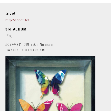
tricot
http://tricot.tv/
3rd ALBUM
『3』
2017年5月17日（水）Release
BAKURETSU RECORDS