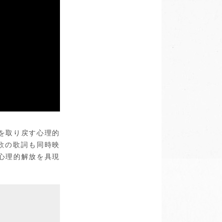
を取り戻す心理的
歌の歌詞も同時映
心理的解放を具現