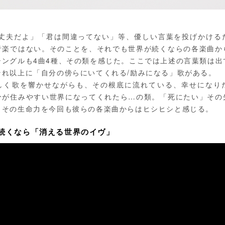
大丈夫だよ」「君は間違ってない」等、優しい言葉を投げかける
音楽ではない。そのことを、それでも世界が続くならの各楽曲か
シングルも4曲4種、その類を感じた。ここでは上述の言葉類は出
それ以上に「自分の傍らにいてくれる/励みになる」歌がある。
しく歌を響かせながらも、その根底に流れている、幸せになり
分が住みやすい世界になってくれたら…の類。「死にたい」その
」その生命力を今回も彼らの各楽曲からはヒシヒシと感じる。
続くなら「消える世界のイヴ」