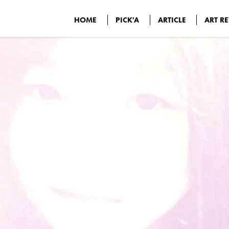
HOME
PICK'A
ARTICLE
ART R