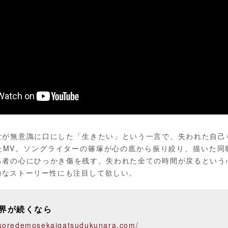
女が無意識に口にした「生きたい」という一言で、失われた自己
たMV。ソングライターの篠塚が心の底から振り絞り、描いた同
る者の心にひっかき傷を残す。失われた全ての時間が戻るという
的なストーリー性にも注目して欲しい。
界が続くなら
.soredemosekaigatsudukunara.com/