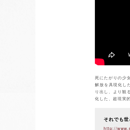
死にたがりの少
解放を具現化し
り出し、より観
化した、超現実
それでも世
http://www