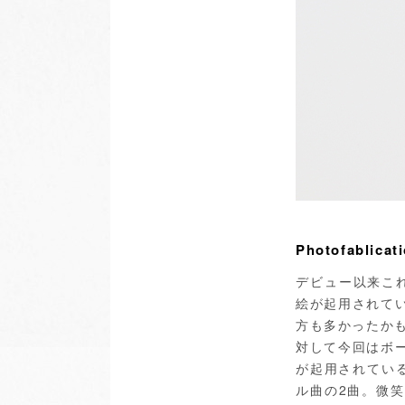
Photofablic
デビュー以来こ
絵が起用されて
方も多かったか
対して今回はボ
が起用されてい
ル曲の2曲。微