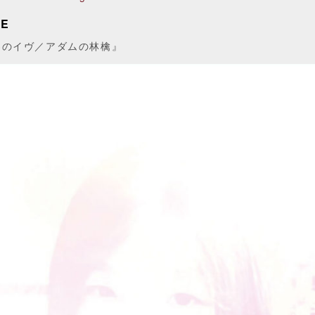
LE
界のイヴ／アダムの林檎』