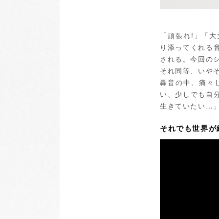
「頑張れ!」「
り添ってくれる
される。今回の
それ同等、いや
轟音の中、痛々
い、少しでも自
生きていたい…
それでも世界が