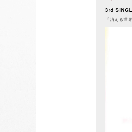
3rd SING
『消える世