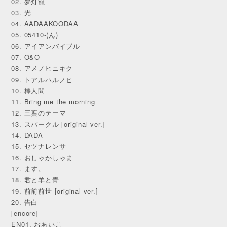
02. 夢灯籠
03. 光
04. AADAAKOODAA
05. 05410-(ん)
06. アイアンバイブル
07. O&O
08. アメノヒニキク
09. トアルハルノヒ
10. 棒人間
11. Bring me the morning
12. 三葉のテーマ
13. スパークル [original ver.]
14. DADA
15. セツナレンサ
16. おしゃかしゃま
17. ます。
18. 君と羊と青
19. 前前前世 [original ver.]
20. 告白
[encore]
EN01. おあいこ