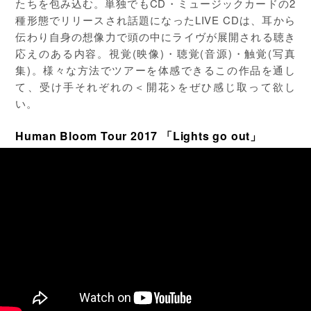
たちを包み込む。単独でもCD・ミュージックカードの2
種形態でリリースされ話題になったLIVE CDは、耳から
伝わり自身の想像力で頭の中にライヴが展開される聴き
応えのある内容。視覚(映像)・聴覚(音源)・触覚(写真
集)。様々な方法でツアーを体感できるこの作品を通し
て、受け手それぞれの＜開花>をぜひ感じ取って欲し
い。
Human Bloom Tour 2017 「Lights go out」