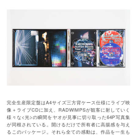
完全生産限定盤はA4サイズ三方背ケース仕様にライブ映
像＋ライブCDに加え、RADWIMPSが観客に射していく
様々な<光>の瞬間をヤオが見事に切り取った64P写真集
が同根されている。開けるだけで所有者に高揚感を与え
るこのパッケージ。それら全ての感動は、作品を一生も