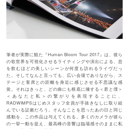
筆者が実際に観た『Human Bloom Tour 2017』は、彼ら
の歌世界を可視化させるライティングや演出による、息
を飲むほどの美しいシーンが何度も訪れるライヴだっ
た。そしてなんと言っても、広い会場でありながら、ス
テージと客席との距離を身近に感じさせる不思議な感
覚。それはきっと、どの曲にも根底に擁する＜君と僕＞
＜あなたと私＞の繋がりを表現することに、
RADWIMPSはじめスタッフ全員が手抜きなしに取り組
んでいる証拠だろう。そんなことを思ったあの日と同じ
感動を、この作品は与えてくれる。多くのカメラが彼ら
の一挙一動を捉え、最高峰の音響は臨場感そのままに私