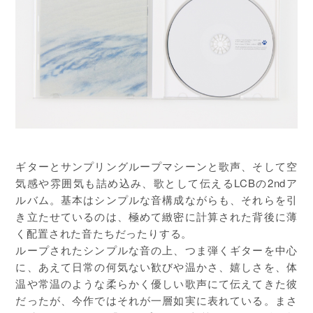
ギターとサンプリングループマシーンと歌声、そして空
気感や雰囲気も詰め込み、歌として伝えるLCBの2ndア
ルバム。基本はシンプルな音構成ながらも、それらを引
き立たせているのは、極めて緻密に計算された背後に薄
く配置された音たちだったりする。
ループされたシンプルな音の上、つま弾くギターを中心
に、あえて日常の何気ない歓びや温かさ、嬉しさを、体
温や常温のような柔らかく優しい歌声にて伝えてきた彼
だったが、今作ではそれが一層如実に表れている。まさ