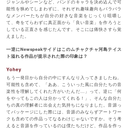
ジャンルやシーンなど、バンドのキャラを決め込んで可
能性を狭めてしまわずに、それぞれ趣味趣向もバラバラ
なメンバーたちが自分の好きな音楽をじっくり咀嚼し
て、奇をてらわずに真正面から「良い音楽」を作ろうと
している正直さを感じたんです。そこには痛快さすら覚
えました。
━逆にNewspeakサイドはこのムチャクチャ河島テイス
ト溢れる作品が提示された際の印象は？
Yohey
もう一発目から自分の中にすんなり入ってきましたね。
可能性も含めて、「ああ、こういった風に自分たちの音
楽性を理解してくれた方がいたんだ…」って。逆に「何
をやってもこの人は分かってくれる！」、そんな自分た
ちの真の理解者に出会えた気持ちになりました。音源っ
てパッケージにした際には、音源のみならずアートワー
クも含めての作品ってなるわけじゃないですか。そう考
えると音源を作っているのは僕たちだけど、作品を作っ