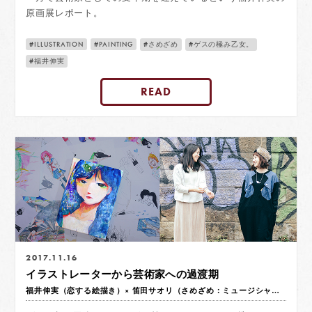
原画展レポート。
ILLUSTRATION
PAINTING
さめざめ
ゲスの極み乙女。
福井伸実
READ
2017.11.16
イラストレーターから芸術家への過渡期
福井伸実（恋する絵描き）× 笛田サオリ（さめざめ：ミュージシャン）